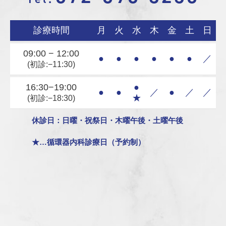
診療時間
月
火
水
木
金
土
日
09:00 − 12:00
●
●
●
●
●
●
／
(初診:−11:30)
16:30−19:00
●
●
●
／
●
／
／
★
(初診:−18:30)
休診日：日曜・祝祭日・木曜午後・土曜午後
★…循環器内科診療日（予約制）