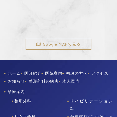
Google MAPで見る
ホーム
医師紹介
医院案内
初診の方へ
アクセス
お知らせ
整形外科の疾患
求人案内
診療案内
整形外科
リハビリテーション
科
リウマチ科
骨粗鬆症(こつそしょ