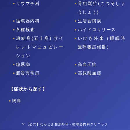
リウマチ科
骨粗鬆症(こつそしょ
うしょう)
循環器内科
生活習慣病
各種検査
ハイドロリリース
凍結肩(五十肩) サイ
いびき外来（睡眠時
レントマニュピレー
無呼吸症候群）
ション
糖尿病
高血圧症
脂質異常症
高尿酸血症
【症状から探す】
胸痛
© 【公式】なかじま整形外科・循環器内科クリニック