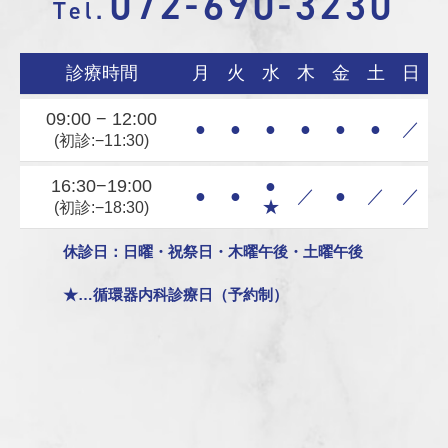
072-690-3230
Tel.
診療時間
月
火
水
木
金
土
日
09:00 − 12:00
●
●
●
●
●
●
／
(初診:−11:30)
16:30−19:00
●
●
●
／
●
／
／
★
(初診:−18:30)
休診日：日曜・祝祭日・木曜午後・土曜午後
★…循環器内科診療日（予約制）