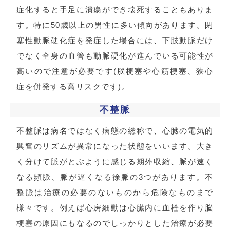
症化すると手足に潰瘍ができ壊死することもありま
す。特に50歳以上の男性に多い傾向があります。閉
塞性動脈硬化症を発症した場合には、下肢動脈だけ
でなく全身の血管も動脈硬化が進んでいる可能性が
高いので注意が必要です(脳梗塞や心筋梗塞、狭心
症を併発する高リスクです)。
不整脈
不整脈は病名ではなく病態の総称で、心臓の電気的
興奮のリズムが異常になった状態をいいます。大き
く分けて脈がとぶように感じる期外収縮、脈が速く
なる頻脈、脈が遅くなる徐脈の3つがあります。不
整脈は治療の必要のないものから危険なものまで
様々です。例えば心房細動は心臓内に血栓を作り脳
梗塞の原因にもなるのでしっかりとした治療が必要