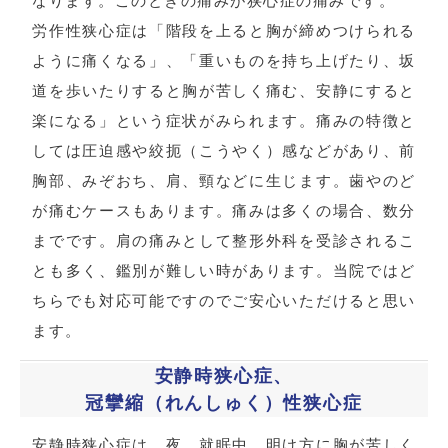
なります。このときの痛みが狭心症の痛みです。
労作性狭心症は「階段を上ると胸が締めつけられる
ように痛くなる」、「重いものを持ち上げたり、坂
道を歩いたりすると胸が苦しく痛む、安静にすると
楽になる」という症状がみられます。痛みの特徴と
しては圧迫感や絞扼（こうやく）感などがあり、前
胸部、みぞおち、肩、頸などに生じます。歯やのど
が痛むケースもあります。痛みは多くの場合、数分
までです。肩の痛みとして整形外科を受診されるこ
とも多く、鑑別が難しい時があります。当院ではど
ちらでも対応可能ですのでご安心いただけると思い
ます。
安静時狭心症、
冠攣縮（れんしゅく）性狭心症
安静時狭心症は、夜、就眠中、明け方に胸が苦しく