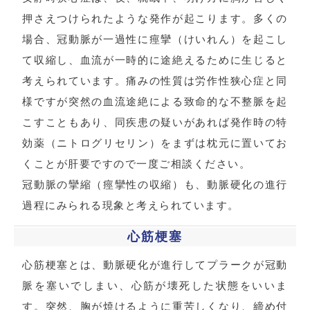
押さえつけられたような発作が起こります。多くの
場合、冠動脈が一過性に痙攣（けいれん）を起こし
て収縮し、血流が一時的に途絶えるために生じると
考えられています。痛みの性質は労作性狭心症と同
様ですが突然の血流途絶による致命的な不整脈を起
こすこともあり、同疾患の疑いがあれば発作時の特
効薬（ニトログリセリン）をまずは枕元に置いてお
くことが肝要ですので一度ご相談ください。
冠動脈の攣縮（痙攣性の収縮）も、動脈硬化の進行
過程にみられる現象と考えられています。
心筋梗塞
心筋梗塞とは、動脈硬化が進行してプラークが冠動
脈を塞いでしまい、心筋が壊死した状態をいいま
す。突然、胸が焼けるように重苦しくなり、締め付